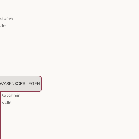
Baumw
olle
 WARENKORB LEGEN
Kaschmir
wolle