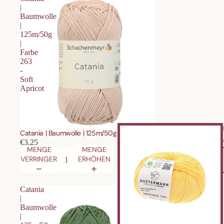
|
Baumwolle
|
125m/50g
|
Farbe
263
-
Soft
Apricot
Catania | Baumwolle | 125m/50g | Farbe 263 - Soft Apricot
€3,25
MENGE
MENGE
VERRINGERN
ERHÖHEN
IN DEN
Catania
|
Baumwolle
|