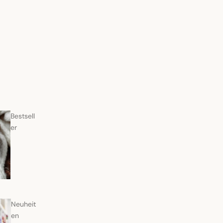
Bestsell
er
Neuheit
en