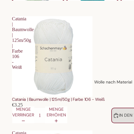
Catania
|
Baumwolle
|
125m/50g
|
Farbe
106
-
Weiß
Wolle nach Material
Catania | Baumwolle | 125m/50g | Farbe 106 - Weiß
€3,25
MENGE
MENGE
VERRINGERN
ERHÖHEN
IN DEN
Catania