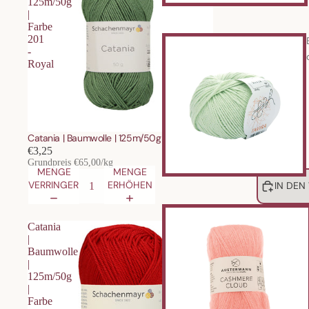
125m/50g
|
Farbe
201
-
Royal
Catania | Baumwolle | 125m/50g | Farbe 201 - Royal
€3,25
Grundpreis
€65,00/kg
MENGE
MENGE
VERRINGERN
ERHÖHEN
IN DEN
Catania
|
Baumwolle
|
125m/50g
|
Farbe