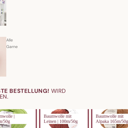
Alle
Garne
STE BESTELLUNG!
WIRD
EN.
lle | 180m/50g
Baumwolle mit Leinen |
Baumwolle mit Alp
mwolle |
Baumwolle mit
Baumwolle mit
100m/50g
165m/50g
m/50g
Leinen | 100m/50g
Alpaka 165m/50