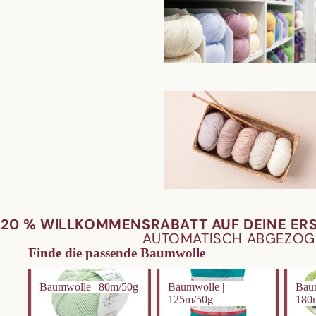
20 % WILLKOMMENSRABATT AUF DEINE ER
AUTOMATISCH ABGEZOG
Finde die passende Baumwolle
Baumwolle | 80m/50g
Baumwolle | 125m/50g
Baumwo
Baumwolle | 80m/50g
Baumwolle |
Bau
125m/50g
180