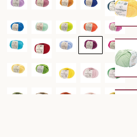
€6,25