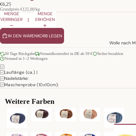
€6,25
Grundpreis
€125,00/kg
MENGE
MENGE
VERRINGERN
ERHÖHEN
IN DEN WARENKORB LEGEN
Wolle nach Ma
30 Tage Rückgabe
Versandkostenfrei in DE ab 59 €
Sicher bezahlen
Versand in 1–2 Werktagen
Lauflänge (ca.) |
Nadelstärke:
Maschenprobe (10x10cm):
Weitere Farben