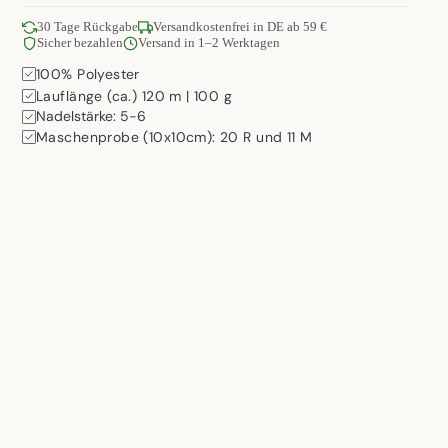
30 Tage Rückgabe
Versandkostenfrei in DE ab 59 €
Sicher bezahlen
Versand in 1–2 Werktagen
100% Polyester
Lauflänge (ca.) 120 m | 100 g
Nadelstärke: 5-6
Maschenprobe (10x10cm): 20 R und 11 M
RB LEGEN