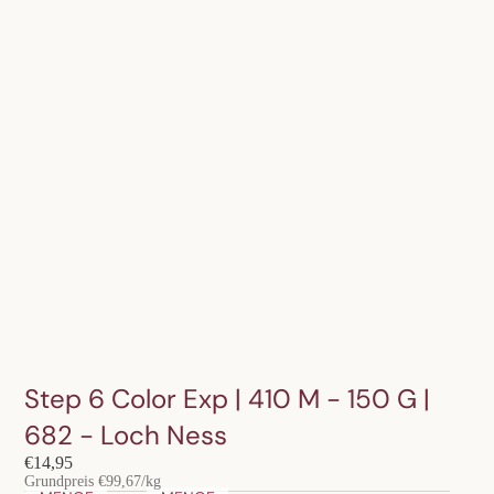
Step 6 Color Exp | 410 M - 150 G |
682 - Loch Ness
€14,95
Grundpreis
€99,67/kg