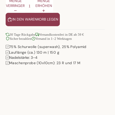
MENGE
MENGE
VERRINGERN
ERHÖHEN
IN DEN WARENKORB LEGEN
30 Tage Rückgabe
Versandkostenfrei in DE ab 59 €
Sicher bezahlen
Versand in 1–2 Werktagen
75% Schurwolle (superwash), 25% Polyamid
Lauflänge (ca.) 130 m | 150 g
Nadelstärke: 3–4
Maschenprobe (10x10cm): 23 R und 17 M