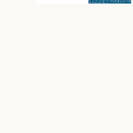
IN DEN WARENKO
€14,95
/
1
2
Merinow
olle