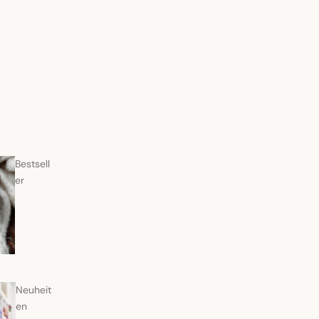
Bestsell
er
Neuheit
en