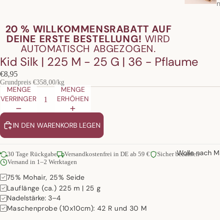
20 % WILLKOMMENSRABATT AUF
DEINE ERSTE BESTELLUNG!
WIRD
AUTOMATISCH ABGEZOGEN.
Kid Silk | 225 M - 25 G | 36 - Pflaume
€8,95
Grundpreis
€358,00/kg
MENGE
MENGE
VERRINGERN
ERHÖHEN
IN DEN WARENKORB LEGEN
Wolle nach Ma
30 Tage Rückgabe
Versandkostenfrei in DE ab 59 €
Sicher bezahlen
Versand in 1–2 Werktagen
75% Mohair, 25% Seide
Lauflänge (ca.) 225 m | 25 g
Nadelstärke: 3–4
Maschenprobe (10x10cm): 42 R und 30 M